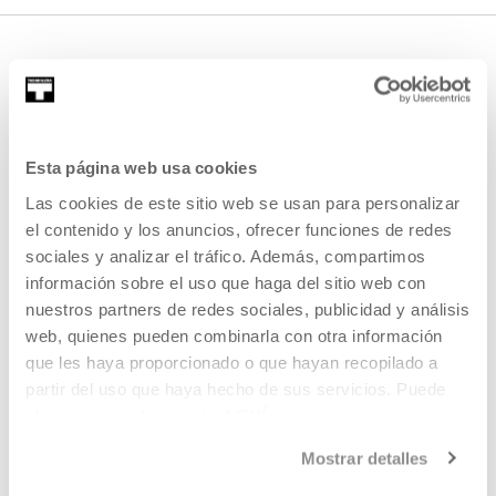
Esta página web usa cookies
Las cookies de este sitio web se usan para personalizar
REGÍSTRATE AL BOLETÍN
el contenido y los anuncios, ofrecer funciones de redes
sociales y analizar el tráfico. Además, compartimos
AGENDA
información sobre el uso que haga del sitio web con
nuestros partners de redes sociales, publicidad y análisis
VISÍTANOS
web, quienes pueden combinarla con otra información
CONTACTO Y HORARIOS
que les haya proporcionado o que hayan recopilado a
CÓMO LLEGAR
partir del uso que haya hecho de sus servicios. Puede
obtener más información
AQUÍ
VISITAS GUIADAS
ALOJAMIENTO
Mostrar detalles
ACCESIBILIDAD