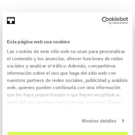
Artista Digital 3D Senior y Environment Techn...
MÁS INFORMACIÓN
Esta página web usa cookies
Las cookies de este sitio web se usan para personalizar
el contenido y los anuncios, ofrecer funciones de redes
Pertenece a Proyecto: Jornadas
sociales y analizar el tráfico. Además, compartimos
Especiales sobre VFX
información sobre el uso que haga del sitio web con
nuestros partners de redes sociales, publicidad y análisis
Estas sesiones tienen como objetivo introducir y divulgar
web, quienes pueden combinarla con otra información
entre los asistentes a las jornadas el funcionamiento del
que les haya proporcionado o que hayan recopilado a
mundo de los efectos visuales.
partir del uso que haya hecho de sus servicios. Puede
obtener más información
AQUÍ
VER PROYECTO
Mostrar detalles