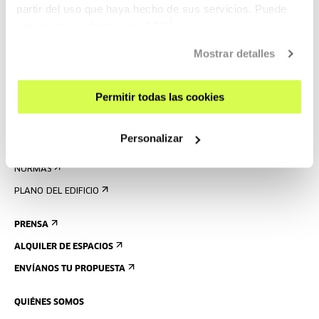
AGENDA
partir del uso que haya hecho de sus servicios. Puede
obtener más información
AQUÍ
VISÍTANOS
Mostrar detalles
CONTACTO Y HORARIOS
CÓMO LLEGAR
Permitir todas las cookies
VISITAS GUIADAS
ALOJAMIENTO
Personalizar
ACCESIBILIDAD
NORMAS
PLANO DEL EDIFICIO
PRENSA
ALQUILER DE ESPACIOS
ENVÍANOS TU PROPUESTA
QUIÉNES SOMOS