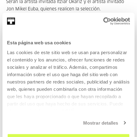
Serán la artista invitada Itziar Okariz y el artista invitado
Jon Mikel Euba, quienes realicen la selección.
Matrícula:
las personas seleccionadas abonarán 100€ en
concepto de matrícula.
Documentación a enviar:
CV, carta de motivación y cuatro
Esta página web usa cookies
imágenes de trabajos realizados o links a vídeos de
Las cookies de este sitio web se usan para personalizar
máximo 3 minutos de duración. Todo en único archivo pdf
el contenido y los anuncios, ofrecer funciones de redes
de máximo 8 páginas.
sociales y analizar el tráfico. Además, compartimos
información sobre el uso que haga del sitio web con
nuestros partners de redes sociales, publicidad y análisis
web, quienes pueden combinarla con otra información
Bases de la convocatoria:
que les haya proporcionado o que hayan recopilado a
TALLER PARA ARTISTAS
(Pdf)
partir del uso que haya hecho de sus servicios. Puede
obtener más información
AQUÍ
Invitados/as
Mostrar detalles
Itziar Okariz