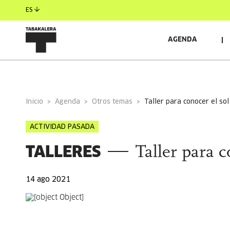
ES
AGENDA
INFORMACIÓN GENERAL
AUTORES/AS
INVITAD
Inicio
Agenda
Otros temas
taller para conocer el sol
ACTIVIDAD PASADA
TALLERES
Taller para c
14 ago 2021