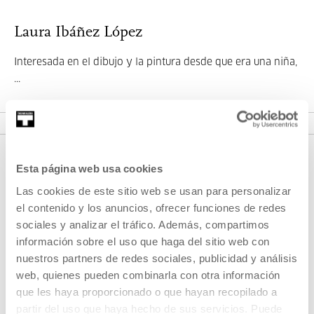
Laura Ibáñez López
Interesada en el dibujo y la pintura desde que era una niña,
...
MÁS INFORMACIÓN
Esta página web usa cookies
Las cookies de este sitio web se usan para personalizar
el contenido y los anuncios, ofrecer funciones de redes
sociales y analizar el tráfico. Además, compartimos
información sobre el uso que haga del sitio web con
nuestros partners de redes sociales, publicidad y análisis
REGÍSTRATE AL BOLETÍN
web, quienes pueden combinarla con otra información
AGENDA
que les haya proporcionado o que hayan recopilado a
partir del uso que haya hecho de sus servicios. Puede