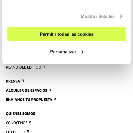
VISÍTANOS
obtener más información
AQUÍ
CONTACTO Y HORARIOS
Mostrar detalles
CÓMO LLEGAR
VISITAS GUIADAS
Permitir todas las cookies
ALOJAMIENTO
ACCESIBILIDAD
Personalizar
NORMAS
PLANO DEL EDIFICIO
PRENSA
ALQUILER DE ESPACIOS
ENVÍANOS TU PROPUESTA
QUIÉNES SOMOS
CONÓCENOS
EL EDIFICIO