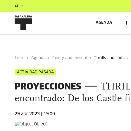
ES
AGENDA
INFORMACIÓN GENERAL
AUTORES/AS
Inicio
Agenda
Cine y audiovisual
thrills and spills 
ACTIVIDAD PASADA
PROYECCIONES
THRILL
encontrado: De los Castle f
29 abr 2023 | 19:00