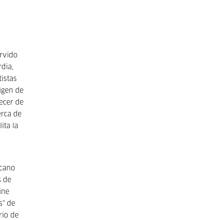
ervido
rdia,
istas
igen de
ecer de
erca de
ita la
icano
s de
ine
s” de
rio de