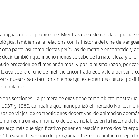
 antigua como el propio cine. Mientras que este reciclaje que ha s
ológica, también se le relaciona con la historia del cine de vangua
otra parte, así como ciertas películas de metraje encontrado y art
be decir también que mucho menos se sabe de la naturaleza y el or
enudo proceden de filmes anónimos, y por la misma razón, por car
lexiva sobre el cine de metraje encontrado equivale a pensar a c
ara nuestra satisfacción sin embargo, este detritus cultural posibil
estimulantes.
dos secciones. La primera de ellas tiene como objeto mostrar la
ntre 1937 y 1980, compañía que monopolizó el mercado Norteamer
lículas de viajes, de competiciones deportivas, de animación ademá
on origen a un gran número de obras notables en la historia del c
es algo más que significativo poner en relación estos dos “cuerpo
sticas”. La segunda sección del programa ofrece en cambio un reperto