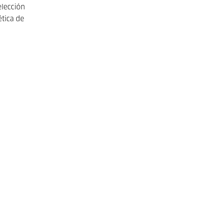
elección
ética de