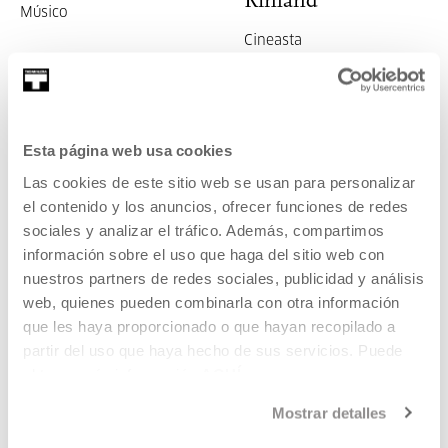
Rinland
Músico
Cineasta
ANTERIORES
Esta página web usa cookies
Las cookies de este sitio web se usan para personalizar
el contenido y los anuncios, ofrecer funciones de redes
sociales y analizar el tráfico. Además, compartimos
2019
información sobre el uso que haga del sitio web con
nuestros partners de redes sociales, publicidad y análisis
web, quienes pueden combinarla con otra información
TECNOLOGÍA
que les haya proporcionado o que hayan recopilado a
11 JUN 2019
partir del uso que haya hecho de sus servicios. Puede
Wikibox
obtener más información
AQUÍ
Mostrar detalles
OTROS TEMAS
09 JUN 2019