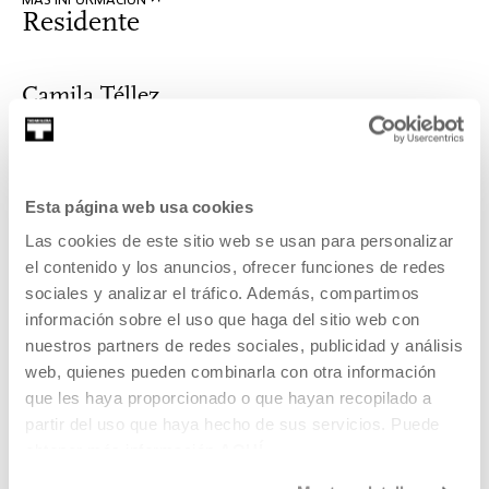
MÁS INFORMACIÓN
Residente
Camila Téllez
Chile, 1982. Artista transdisciplinar. Vive en Bilbao. En su
Esta página web usa cookies
trabajo artístico reciente...
Las cookies de este sitio web se usan para personalizar
el contenido y los anuncios, ofrecer funciones de redes
MÁS INFORMACIÓN
sociales y analizar el tráfico. Además, compartimos
información sobre el uso que haga del sitio web con
nuestros partners de redes sociales, publicidad y análisis
web, quienes pueden combinarla con otra información
Eszter Katalin
que les haya proporcionado o que hayan recopilado a
partir del uso que haya hecho de sus servicios. Puede
obtener más información
AQUÍ
Eszter Katalin (Budapest, 1991) es una artista residente en