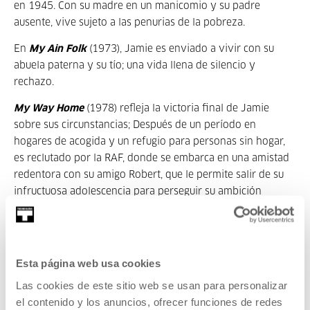
en 1945. Con su madre en un manicomio y su padre
ausente, vive sujeto a las penurias de la pobreza.
En
My Ain Folk
(1973), Jamie es enviado a vivir con su
abuela paterna y su tío; una vida llena de silencio y
rechazo.
My Way Home
(1978) refleja la victoria final de Jamie
sobre sus circunstancias; Después de un período en
hogares de acogida y un refugio para personas sin hogar,
es reclutado por la RAF, donde se embarca en una amistad
redentora con su amigo Robert, que le permite salir de su
infructuosa adolescencia para perseguir su ambición
artística.
A pesar del tema a veces sombrío, visionar la trilogía está
lejos de ser una experiencia deprimente. Esto es poesía
Esta página web usa cookies
cinematográfica: Douglas redujo su tema a lo más básico: el
Las cookies de este sitio web se usan para personalizar
diálogo se mantiene al mínimo y los campos, los montones
el contenido y los anuncios, ofrecer funciones de redes
de escombros y las calles adoquinadas se filman en una