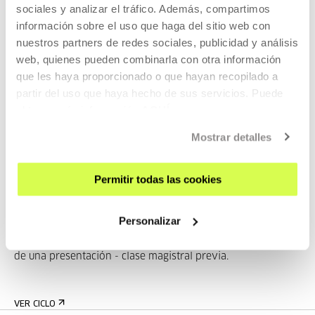
sociales y analizar el tráfico. Además, compartimos
sombría monocromía. Sin embargo, con un humor y calidez
información sobre el uso que haga del sitio web con
inesperados, la trilogía rebosa humanidad lúcida y afecto
nuestros partners de redes sociales, publicidad y análisis
por un joven finalmente triunfante.
web, quienes pueden combinarla con otra información
que les haya proporcionado o que hayan recopilado a
partir del uso que haya hecho de sus servicios. Puede
Pertenece a Historias de cine. Santos Zunzunegui
obtener más información
AQUÍ
Mostrar detalles
Pertenece a Ciclo: Historias de
Permitir todas las cookies
cine. Santos Zunzunegui
Personalizar
Estas sesiones forman parte del programa académico de la
EQZE, por lo que todas las proyecciones irán acompañadas
de una presentación - clase magistral previa.
VER CICLO