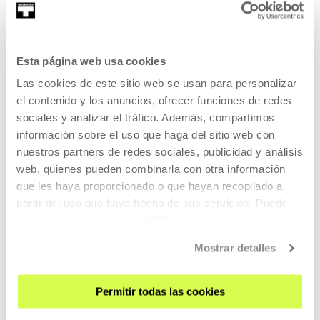
Autores/as
Michał Frydrych
Esta página web usa cookies
Las cookies de este sitio web se usan para personalizar
el contenido y los anuncios, ofrecer funciones de redes
sociales y analizar el tráfico. Además, compartimos
Michał Frydrych, nacido en 1980, se licenció en Pintura por
información sobre el uso que haga del sitio web con
la Academia de Bellas Artes...
nuestros partners de redes sociales, publicidad y análisis
MÁS INFORMACIÓN
web, quienes pueden combinarla con otra información
Invitados/as
que les haya proporcionado o que hayan recopilado a
partir del uso que haya hecho de sus servicios. Puede
obtener más información
AQUÍ
Michał Frydrych
Mostrar detalles
Michał Frydrych, nacido en 1980, se licenció en Pintura por
Permitir todas las cookies
la Academia de Bellas Artes...