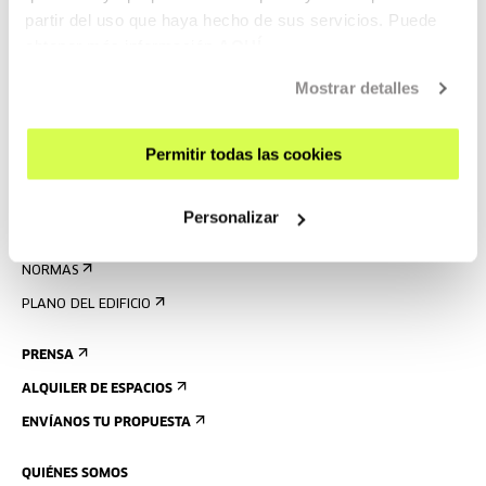
partir del uso que haya hecho de sus servicios. Puede
AGENDA
obtener más información
AQUÍ
VISÍTANOS
Mostrar detalles
CONTACTO Y HORARIOS
CÓMO LLEGAR
Permitir todas las cookies
VISITAS GUIADAS
ALOJAMIENTO
Personalizar
ACCESIBILIDAD
NORMAS
PLANO DEL EDIFICIO
PRENSA
ALQUILER DE ESPACIOS
ENVÍANOS TU PROPUESTA
QUIÉNES SOMOS