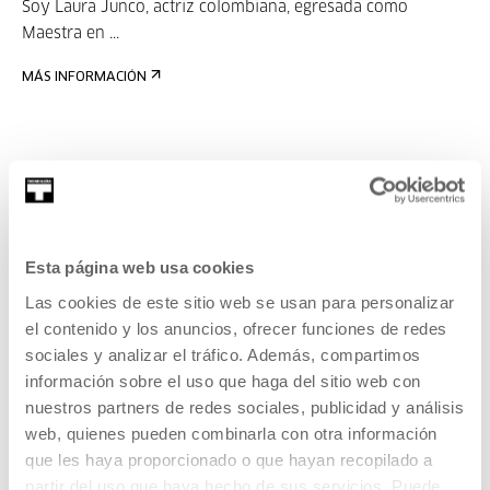
Soy Laura Junco, actriz colombiana, egresada como
Maestra en ...
MÁS INFORMACIÓN
Juan Serrano
Fundador de La No Ficción. Ha sido productor ejecutivo de
múl...
Esta página web usa cookies
Las cookies de este sitio web se usan para personalizar
MÁS INFORMACIÓN
el contenido y los anuncios, ofrecer funciones de redes
sociales y analizar el tráfico. Además, compartimos
información sobre el uso que haga del sitio web con
nuestros partners de redes sociales, publicidad y análisis
Pertenece a Festival: Podcast
web, quienes pueden combinarla con otra información
Geltokia
que les haya proporcionado o que hayan recopilado a
partir del uso que haya hecho de sus servicios. Puede