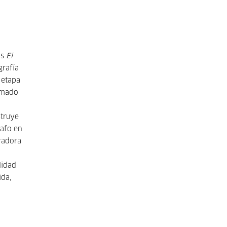
as
El
grafía
 etapa
ilmado
struye
rafo en
rradora
lidad
ida,