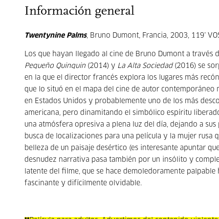
Información general
Twentynine Palms
, Bruno Dumont, Francia, 2003, 119’ VO
Los que hayan llegado al cine de Bruno Dumont a través de
Pequeño Quinquin
(2014) y
La Alta Sociedad
(2016) se sor
en la que el director francés explora los lugares más rec
que lo situó en el mapa del cine de autor contemporáneo 
en Estados Unidos y probablemente uno de los más desco
americana, pero dinamitando el simbólico espíritu liberad
una atmósfera opresiva a plena luz del día, dejando a su
busca de localizaciones para una película y la mujer rus
belleza de un paisaje desértico (es interesante apuntar qu
desnudez narrativa pasa también por un insólito y complejo
latente del filme, que se hace demoledoramente palpable ha
fascinante y difícilmente olvidable.