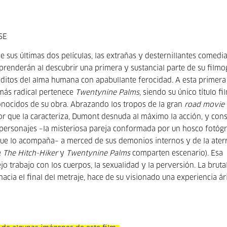
SE
 sus últimas dos películas, las extrañas y desternillantes comedi
prenderán al descubrir una primera y sustancial parte de su filmo
ónditos del alma humana con apabullante ferocidad. A esta primera
más radical pertenece
Twentynine Palms
, siendo su único título f
nocidos de su obra. Abrazando los tropos de la gran
road movie
or que la caracteriza, Dumont desnuda al máximo la acción, y con
s personajes –la misteriosa pareja conformada por un hosco fotóg
a que lo acompaña– a merced de sus demonios internos y de la ate
e
The Hitch-Hiker
y
Twentynine Palms
comparten escenario). Esa
 trabajo con los cuerpos, la sexualidad y la perversión. La bruta
cia el final del metraje, hace de su visionado una experiencia ár