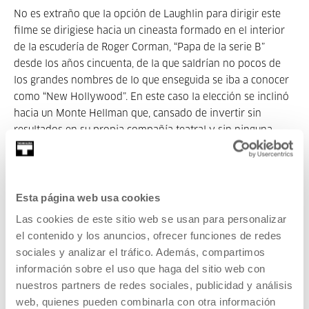
No es extraño que la opción de Laughlin para dirigir este
filme se dirigiese hacia un cineasta formado en el interior
de la escudería de Roger Corman, “Papa de la serie B”
desde los años cincuenta, de la que saldrían no pocos de
los grandes nombres de lo que enseguida se iba a conocer
como “New Hollywood”. En este caso la elección se inclinó
hacia un Monte Hellman que, cansado de invertir sin
resultados en su propia compañía teatral y sin ninguna
experiencia anterior tras de una cámara aunque con
conocimientos de montaje, se había lanzado unos años
antes a la realización de dos ínfimos productos de la
Esta página web usa cookies
“factoría Corman” (un filme de terror y otro de ambiente
bélico) que mostraban no poca habilidad dentro de su
Las cookies de este sitio web se usan para personalizar
modestia. Además, ya avanzada la década, llevó a la
el contenido y los anuncios, ofrecer funciones de redes
pantalla con la complicidad de Jack Nicholson dos
sociales y analizar el tráfico. Además, compartimos
singulares y escuetos
westerns
(
The Shooting
, 1966 y
Ride
información sobre el uso que haga del sitio web con
in the Whirlwind
, 1967) que, aunque solo se mostraron en
nuestros partners de redes sociales, publicidad y análisis
USA en algún canal televisivo, fueron exhibidos en Francia
web, quienes pueden combinarla con otra información