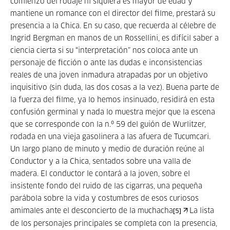
comienzo del rodaje ni siquiera es mayor de edad y
mantiene un romance con el director del filme, prestará su
presencia a la Chica. En su caso, que recuerda al célebre de
Ingrid Bergman en manos de un Rossellini, es difícil saber a
ciencia cierta si su “interpretación” nos coloca ante un
personaje de ficción o ante las dudas e inconsistencias
reales de una joven inmadura atrapadas por un objetivo
inquisitivo (sin duda, las dos cosas a la vez). Buena parte de
la fuerza del filme, ya lo hemos insinuado, residirá en esta
confusión germinal y nada lo muestra mejor que la escena
que se corresponde con la n.º 59 del guión de Wurlitzer,
rodada en una vieja gasolinera a las afuera de Tucumcari.
Un largo plano de minuto y medio de duración reúne al
Conductor y a la Chica, sentados sobre una valla de
madera. El conductor le contará a la joven, sobre el
insistente fondo del ruido de las cigarras, una pequeña
parábola sobre la vida y costumbres de esos curiosos
amimales ante el desconcierto de la muchacha
. La lista
[5]
de los personajes principales se completa con la presencia,