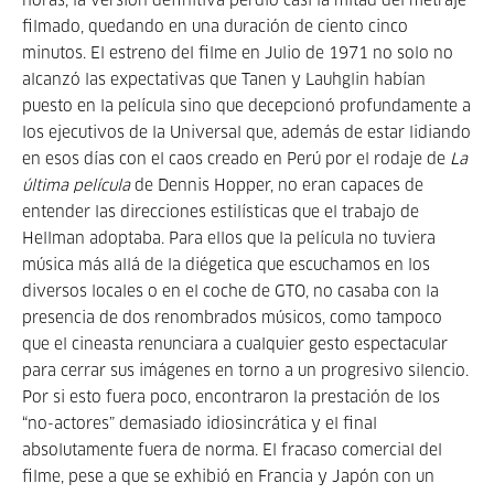
horas, la versión definitiva perdió casi la mitad del metraje
filmado, quedando en una duración de ciento cinco
minutos. El estreno del filme en Julio de 1971 no solo no
alcanzó las expectativas que Tanen y Lauhglin habían
puesto en la película sino que decepcionó profundamente a
los ejecutivos de la Universal que, además de estar lidiando
en esos días con el caos creado en Perú por el rodaje de
La
última película
de Dennis Hopper, no eran capaces de
entender las direcciones estilísticas que el trabajo de
Hellman adoptaba. Para ellos que la película no tuviera
música más allá de la diégetica que escuchamos en los
diversos locales o en el coche de GTO, no casaba con la
presencia de dos renombrados músicos, como tampoco
que el cineasta renunciara a cualquier gesto espectacular
para cerrar sus imágenes en torno a un progresivo silencio.
Por si esto fuera poco, encontraron la prestación de los
“no-actores” demasiado idiosincrática y el final
absolutamente fuera de norma. El fracaso comercial del
filme, pese a que se exhibió en Francia y Japón con un