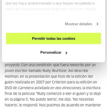
donde alcanzaron un notorio reconocimiento crítico. La
que les haya proporcionado o que hayan recopilado a
combinación perfecta capaz de convencer a un tiempo a
partir del uso que haya hecho de sus servicios. Puede
Laughlin (Cinema Center Films) y a Tanen (Universal): el
obtener más información
AQUÍ
prestigio cultural que venía de allende el Atlántico en el
Mostrar detalles
momento del estallido mundial de las “nuevas olas” que
estaban subvirtiendo todos los códigos cinematográficos,
el oficio de saber moverse en las aguas pantanosas de
Permitir todas las cookies
pequeñas producciones genéricas.
Personalizar
Hellman leyó el guion y se interesó de inmediato por el
proyecto. Con una condición: que fuera reescrito por un
joven escritor llamado Rudy Wurtlizer. Así describe
Hellman, en la presentación que hizo de la edición del
guion realizada en 2007 por Criterion para su edición en
DVD de
Carretera asfaltada en dos direcciones
, la escritura
final de la película: “Rudy comenzó a leer el guion y lo dejó
en la página 5. ‘No puedo leerlo’, me dijo. ‘No necesitas
hacerlo’, le respondí. Nos pusimos de acuerdo en mantener