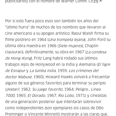
publicitarios) con el nombre de Warner Comm. Co.
[1]
Por si esto fuera poco esos son también los años del
“último hurra” de muchos de los nombres que llevaron al
cine americano a su apogeo artístico: Raoul Walsh firma su
filme postrero en 1964 (
Una trompeta lejana
), John Ford su
última obra maestra en 1966 (
Siete mujeres
), Chaplin
clausurará, definitivamente, su obra en 1967 (
La condesa
de Hong-Kong
), Fritz Lang habrá rodado sus últimos
trabajos lejos de Hollywood en la India y Alemania (
El tigre
de Esnapur
y
La tumba india
, 1959;
Los crímenes del
doctor Mabuse
, 1960), Howard Hawks volverá a frecuentar
alguno de sus géneros favoritos para terminar su periplo
(
¡Hatari!
, 1962;
Su juego favorito
, 1964;
Peligro… Línea
7000
, 1965;
El Dorado
, 1967;
Rio Lobo
, 1971) y cineastas
de una generación posterior que intentarán sobrevivir
como independientes (son ejemplares los casos de Otto
Preminger o Vincente Minnelli) mostrarán a las claras que,