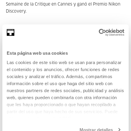
Semaine de la Critique en Cannes y ganó el Premio Nikon
Discovery.
Pertenece a Zabaltegi-Tabakalera + PLUS 2019
Esta página web usa cookies
Las cookies de este sitio web se usan para personalizar
Pertenece a Ciclo: Zabaltegi-
el contenido y los anuncios, ofrecer funciones de redes
Tabakalera + PLUS 2019
sociales y analizar el tráfico. Además, compartimos
información sobre el uso que haga del sitio web con
¿Y si el festival de cine no terminara nunca? Zabaltegi-
nuestros partners de redes sociales, publicidad y análisis
Tabakalera + PLUS amplía la sección más abierta del
web, quienes pueden combinarla con otra información
festival durante tres meses (octubre, noviembre y
que les haya proporcionado o que hayan recopilado a
diciembre). Se trata de presentar trabajos previos de
partir del uso que haya hecho de sus servicios. Puede
algunas de las directoras y directores presentes en la
obtener más información
AQUÍ
sección y de proponer diálogos con la historia del cine.
Mostrar detalles