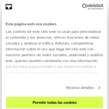
Esta página web usa cookies
REGÍSTRATE AL BOLETÍN
Las cookies de este sitio web se usan para personalizar
AGENDA
el contenido y los anuncios, ofrecer funciones de redes
VISÍTANOS
sociales y analizar el tráfico. Además, compartimos
información sobre el uso que haga del sitio web con
CONTACTO Y HORARIOS
nuestros partners de redes sociales, publicidad y análisis
CÓMO LLEGAR
web, quienes pueden combinarla con otra información
VISITAS GUIADAS
que les haya proporcionado o que hayan recopilado a
partir del uso que haya hecho de sus servicios. Puede
ALOJAMIENTO
obtener más información
AQUÍ
ACCESIBILIDAD
Mostrar detalles
NORMAS
PLANO DEL EDIFICIO
Permitir todas las cookies
PRENSA