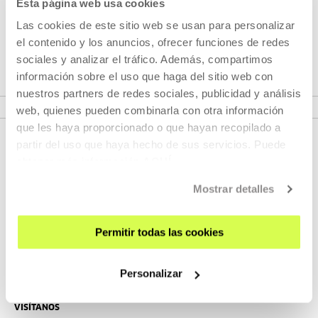
Esta página web usa cookies
tendencias, estilos y/o formatos y reunirnos en Tabakalera
Las cookies de este sitio web se usan para personalizar
para encontrarnos en torno a obras de artistas, músicos,
el contenido y los anuncios, ofrecer funciones de redes
coreógrafos y poetas.
sociales y analizar el tráfico. Además, compartimos
información sobre el uso que haga del sitio web con
VER PROYECTO
nuestros partners de redes sociales, publicidad y análisis
web, quienes pueden combinarla con otra información
que les haya proporcionado o que hayan recopilado a
partir del uso que haya hecho de sus servicios. Puede
obtener más información
AQUÍ
Mostrar detalles
Permitir todas las cookies
REGÍSTRATE AL BOLETÍN
Personalizar
AGENDA
VISÍTANOS