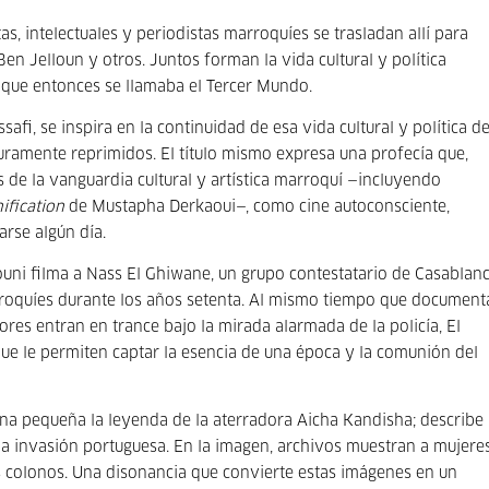
as, intelectuales y periodistas marroquíes se trasladan allí para
 Ben Jelloun y otros. Juntos forman la vida cultural y política
 que entonces se llamaba el Tercer Mundo.
safi, se inspira en la continuidad de esa vida cultural y política d
ramente reprimidos. El título mismo expresa una profecía que,
s de la vanguardia cultural y artística marroquí —incluyendo
ification
de Mustapha Derkaoui—, como cine autoconsciente,
rse algún día.
ni filma a Nass El Ghiwane, un grupo contestatario de Casablan
roquíes durante los años setenta. Al mismo tiempo que document
res entran en trance bajo la mirada alarmada de la policía, El
e le permiten captar la esencia de una época y la comunión del
ana pequeña la leyenda de la aterradora Aicha Kandisha; describe
 la invasión portuguesa. En la imagen, archivos muestran a mujere
 colonos. Una disonancia que convierte estas imágenes en un