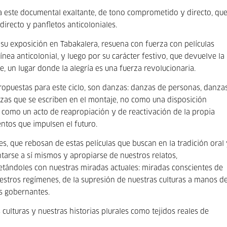
ma este documental exaltante, de tono comprometido y directo, qu
directo y panfletos anticoloniales.
su exposición en Tabakalera, resuena con fuerza con películas
nea anticolonial, y luego por su carácter festivo, que devuelve la
te, un lugar donde la alegría es una fuerza revolucionaria.
 propuestas para este ciclo, son danzas: danzas de personas, danza
zas que se escriben en el montaje, no como una disposición
 como un acto de reapropiación y de reactivación de la propia
ntos que impulsen el futuro.
s, que rebosan de estas películas que buscan en la tradición oral
entarse a sí mismos y apropiarse de nuestros relatos,
retándoles con nuestras miradas actuales: miradas conscientes de
uestros regímenes, de la supresión de nuestras culturas a manos d
s gobernantes.
culturas y nuestras historias plurales como tejidos reales de