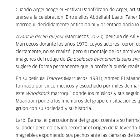
Cuando Argel acoge el Festival Panafricano de Argel, artist
unirse a la celebración. Entre ellos Abdellatif Laabi, Taher
marroquí, decididamente anticolonial y orientada hacia lo
Avant le déclin du jour
(Marruecos, 2020), película de Ali Es
Marruecos durante los años 1970, cuyos actores fueron du
ciertamente, no se realizó, pero su montaje de los archivo
imágenes del rodaje de
De quelques évènements sans sign
sugiere de forma permanente que la profecía puede realiza
En su película
Trances
(Marruecos, 1981), Ahmed El Maanou
formado por cinco músicos y escuchado por miles de mar
este
Woodstock
marroquí, donde los músicos y sus seguido
Maanouni pone a los miembros del grupo en situaciones qu
grupo con su sociedad y su historia.
Larbi Batma, el percusionista del grupo, cuenta a su herm
su poder pero no olvida recordar el origen de la leyenda:
magrebíes exponiendo sus pechos ante las cámaras de los