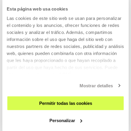
DURACIÓN 02:14:13
Esta página web usa cookies
Viaje a la nada: Turismo, industria y arte
Las cookies de este sitio web se usan para personalizar
contemporáneo. Yaiza Hernández
el contenido y los anuncios, ofrecer funciones de redes
Velázquez y Matilde Córdoba Azcarate
sociales y analizar el tráfico. Además, compartimos
información sobre el uso que haga del sitio web con
YAIZA HERNÁNDEZ VELÁZQUEZ, MATILDE CÓRDOBA
AZCÁRATE
nuestros partners de redes sociales, publicidad y análisis
ES
web, quienes pueden combinarla con otra información
que les haya proporcionado o que hayan recopilado a
VER
partir del uso que haya hecho de sus servicios. Puede
obtener más información
AQUÍ
Mostrar detalles
IS SPRING A SCULPTURE?
DURACIÓN 00:01:20
Permitir todas las cookies
Is Spring a Sculpture? | Resumen
RIE NAKAJIMA, DAVID TOOP, MAKOTO OSHIRO
Personalizar
SIN DIÁLOGOS