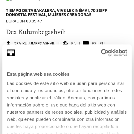
TIEMPO DE TABAKALERA, VIVE LE CINÉMA!, 70 SSIFF
DONOSTIA FESTIVAL, MUJERES CREADORAS
DURACIÓN 00:09:47
Dea Kulumbegashvili
DEA KULUMBEGASHVILI
EN
ES | EU
VER
Esta página web usa cookies
Las cookies de este sitio web se usan para personalizar
70 SSIFF DONOSTIA FESTIVAL
el contenido y los anuncios, ofrecer funciones de redes
DURACIÓN -
sociales y analizar el tráfico. Además, compartimos
Elena López Riera, de Cannes a Tabakalera
información sobre el uso que haga del sitio web con
nuestros partners de redes sociales, publicidad y análisis
LEER
web, quienes pueden combinarla con otra información
que les haya proporcionado o que hayan recopilado a
partir del uso que haya hecho de sus servicios. Puede