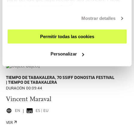
obtener más información
AQUÍ
TIEMPO DE TABAKALERA, 70 SSIFF DONOSTIA FESTIVAL
DURACIÓN 00:08:53
Mostrar detalles
Ted Hope
Permitir todas las cookies
EN
ES | EU
VER
Personalizar
TIEMPO DE TABAKALERA, 70 SSIFF DONOSTIA FESTIVAL
TIEMPO DE TABAKALERA
DURACIÓN 00:09:44
Vincent Maraval
EN
ES | EU
VER