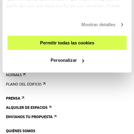
partir del uso que haya hecho de sus servicios. Puede
AGENDA
obtener más información
AQUÍ
VISÍTANOS
Mostrar detalles
CONTACTO Y HORARIOS
CÓMO LLEGAR
Permitir todas las cookies
VISITAS GUIADAS
ALOJAMIENTO
Personalizar
ACCESIBILIDAD
NORMAS
PLANO DEL EDIFICIO
PRENSA
ALQUILER DE ESPACIOS
ENVÍANOS TU PROPUESTA
QUIÉNES SOMOS