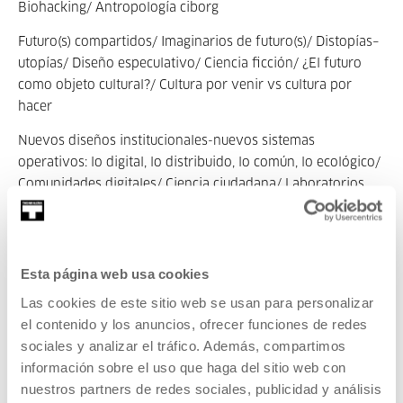
Biohacking/ Antropología ciborg
Futuro(s) compartidos/ Imaginarios de futuro(s)/ Distopías–
utopías/ Diseño especulativo/ Ciencia ficción/ ¿El futuro
como objeto cultural?/ Cultura por venir vs cultura por
hacer
Nuevos diseños institucionales-nuevos sistemas
operativos: lo digital, lo distribuido, lo común, lo ecológico/
Comunidades digitales/ Ciencia ciudadana/ Laboratorios
AVANCE DE PROGRAMA
Esta página web usa cookies
Las cookies de este sitio web se usan para personalizar
el contenido y los anuncios, ofrecer funciones de redes
Participación/Asistencia
ONLINE
: La retransmisión online de todo el
sociales y analizar el tráfico. Además, compartimos
Encuentro, el 11, 12 y 13 de noviembre, se realizará a través de la
información sobre el uso que haga del sitio web con
plataforma web y la App diseñadas ex profeso. Abierto el registro para
nuestros partners de redes sociales, publicidad y análisis
la Plataforma web
. Proximamente estará disponible
EN ESTE ENLACE