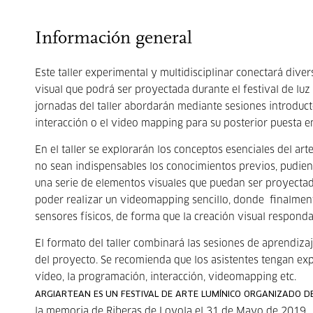
Información general
Este taller experimental y multidisciplinar conectará dive
visual que podrá ser proyectada durante el festival de lu
jornadas del taller abordarán mediante sesiones introduct
interacción o el video mapping para su posterior puesta 
En el taller se explorarán los conceptos esenciales del art
no sean indispensables los conocimientos previos, pudiend
una serie de elementos visuales que puedan ser proyecta
poder realizar un videomapping sencillo, donde finalment
sensores físicos, de forma que la creación visual respond
El formato del taller combinará las sesiones de aprendiza
del proyecto. Se recomienda que los asistentes tengan expe
vídeo, la programación, interacción, videomapping etc.
ARGIARTEAN ES UN FESTIVAL DE ARTE LUMÍNICO ORGANIZADO 
la memoria de Riberas de Loyola el 31 de Mayo de 2019