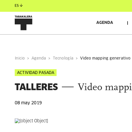
ES
AGENDA
INFORMACIÓN GENERAL
AUTORES/AS
INVITAD
Inicio
Agenda
Tecnología
video mapping generativo
ACTIVIDAD PASADA
TALLERES
Video mappi
08 may 2019