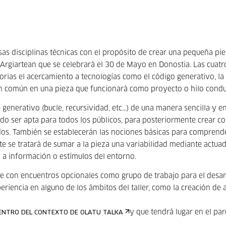
rsas disciplinas técnicas con el propósito de crear una pequeña pi
z Argiartean que se celebrará el 30 de Mayo en Donostia. Las cuatr
orias el acercamiento a tecnologías como el código generativo, la
en común en una pieza que funcionará como proyecto o hilo condu
e generativo (bucle, recursividad, etc…) de una manera sencilla y e
o ser apta para todos los públicos, para posteriormente crear co
dos. También se establecerán las nociones básicas para comprend
e se tratará de sumar a la pieza una variabilidad mediante actua
a a información o estímulos del entorno.
je con encuentros opcionales como grupo de trabajo para el desar
riencia en alguno de los ámbitos del taller, como la creación de 
y que tendrá lugar en el pa
DENTRO DEL CONTEXTO DE OLATU TALKA