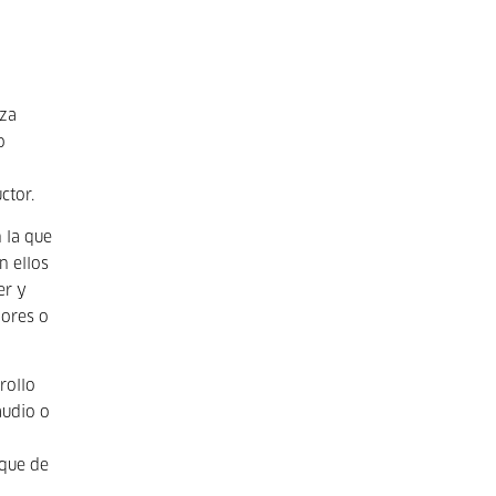
eza
o
ctor.
n la que
n ellos
er y
dores o
rollo
audio o
rque de