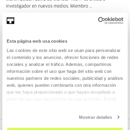
investigador en nuevos medios. Miembro ...
MÁS INFORMACIÓN
Esta página web usa cookies
Pertenece a Proyecto: HIRIA
Las cookies de este sitio web se usan para personalizar
HACKEATU
el contenido y los anuncios, ofrecer funciones de redes
sociales y analizar el tráfico. Además, compartimos
Hiria Hackeatu [Hackea la ciudad]
está dirigido a jóvenes de
información sobre el uso que haga del sitio web con
entre 12 y 17 años y tiene lugar en periodos vacacionales.
nuestros partners de redes sociales, publicidad y análisis
Partiendo de las filosofías
hacker y maker
,
se desarrolla
web, quienes pueden combinarla con otra información
en colaboración con Hirikilabs, laboratorio de cultura
que les haya proporcionado o que hayan recopilado a
digital y tecnología de Tabakalera.
partir del uso que haya hecho de sus servicios. Puede
obtener más información
AQUÍ
Mostrar detalles
VER PROYECTO