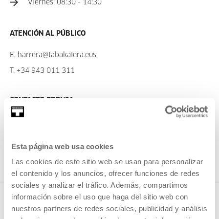
Viernes: 08:30 - 14:30
ATENCIÓN AL PÚBLICO
E.
harrera@tabakalera.eus
T.
+34 943 011 311
CONTACTO PRENSA
E.
prentsa@tabakalera.eus
T.
+34 943 011 311
/
+34 688 743 500
Esta página web usa cookies
Las cookies de este sitio web se usan para personalizar
el contenido y los anuncios, ofrecer funciones de redes
sociales y analizar el tráfico. Además, compartimos
información sobre el uso que haga del sitio web con
nuestros partners de redes sociales, publicidad y análisis
EL RESTAURANTE ESTÁ CERRADO TEMPORLAMENTE.
DISCULPA LAS MOLESTIAS