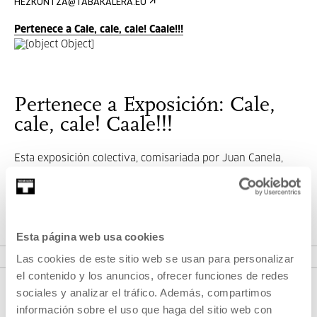
HEZKUNTZA@TABAKALERA.EU
Pertenece a Cale, cale, cale! Caale!!!
Pertenece a Exposición: Cale,
cale, cale! Caale!!!
Esta exposición colectiva, comisariada por Juan Canela,
cuestiona cuál es el lugar de la magia, el ritual y lo irracional
en...
Esta página web usa cookies
VER EXPOSICIÓN
Las cookies de este sitio web se usan para personalizar
el contenido y los anuncios, ofrecer funciones de redes
sociales y analizar el tráfico. Además, compartimos
información sobre el uso que haga del sitio web con