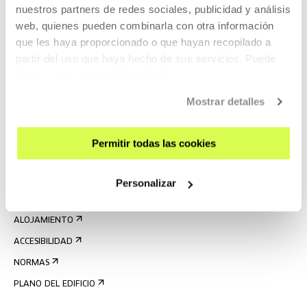
nuestros partners de redes sociales, publicidad y análisis
web, quienes pueden combinarla con otra información
que les haya proporcionado o que hayan recopilado a
partir del uso que haya hecho de sus servicios. Puede
obtener más información
AQUÍ
REGÍSTRATE AL BOLETÍN
Mostrar detalles
AGENDA
VISÍTANOS
Permitir todas las cookies
CONTACTO Y HORARIOS
CÓMO LLEGAR
Personalizar
VISITAS GUIADAS
ALOJAMIENTO
ACCESIBILIDAD
NORMAS
PLANO DEL EDIFICIO