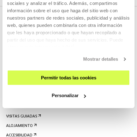
sociales y analizar el tráfico. Además, compartimos
información sobre el uso que haga del sitio web con
nuestros partners de redes sociales, publicidad y análisis
web, quienes pueden combinarla con otra información
que les haya proporcionado o que hayan recopilado a
partir del uso que haya hecho de sus servicios. Puede
obtener más información
AQUÍ
Mostrar detalles
REGÍSTRATE AL BOLETÍN
AGENDA
Permitir todas las cookies
VISÍTANOS
Personalizar
CONTACTO Y HORARIOS
CÓMO LLEGAR
VISITAS GUIADAS
ALOJAMIENTO
ACCESIBILIDAD