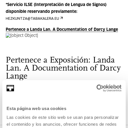
*Servicio ILSE (Interpretación de Lengua de Signos)
disponible reservando previamente:
HEZKUNTZA@TABAKALERA.EU
Pertenece a Landa Lan. A Documentation of Darcy Lange
Pertenece a Exposición: Landa
Lan. A Documentation of Darcy
Lange
La curiosidad por la obra de Darcy Lange (Aotearoa/Nueva
Zelanda, 1946-2005) pionero del vídeo arte y guitarrista de
flamenco...
Esta página web usa cookies
Las cookies de este sitio web se usan para personalizar
VER EXPOSICIÓN
el contenido y los anuncios, ofrecer funciones de redes