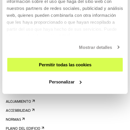
información sobre el uso que haga del sitio web con
nuestros partners de redes sociales, publicidad y análisis
web, quienes pueden combinarla con otra información
que les haya proporcionado o que hayan recopilado a
partir del uso que haya hecho de sus servicios. Puede
obtener más información
AQUÍ
REGÍSTRATE AL BOLETÍN
Mostrar detalles
AGENDA
Permitir todas las cookies
VISÍTANOS
CONTACTO Y HORARIOS
Personalizar
CÓMO LLEGAR
VISITAS GUIADAS
ALOJAMIENTO
ACCESIBILIDAD
NORMAS
PLANO DEL EDIFICIO