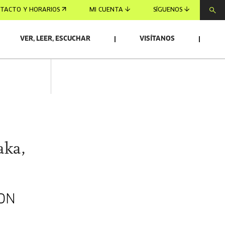
TACTO Y HORARIOS
MI CUENTA
SÍGUENOS
VER, LEER, ESCUCHAR
VISÍTANOS
aka,
ON