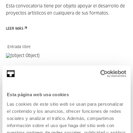
Esta convocatoria tiene por objeto apoyar el desarrollo de
proyectos artísticos en cualquiera de sus formatos.
LEER MÁS
Entrada libre
ARTE CONTEMPORÁNEO
03 JUL 2026 - 10 ENE 2027 | MARTES A DOMINGO: 11:00-
13:00/16:00-20:00
KOOPERATIBA
Esta página web usa cookies
Una exposición de Carla Filipe y Taxio Ardanaz.
Las cookies de este sitio web se usan para personalizar
el contenido y los anuncios, ofrecer funciones de redes
LEER MÁS
sociales y analizar el tráfico. Además, compartimos
información sobre el uso que haga del sitio web con
nuestros partners de redes sociales, publicidad y análisis