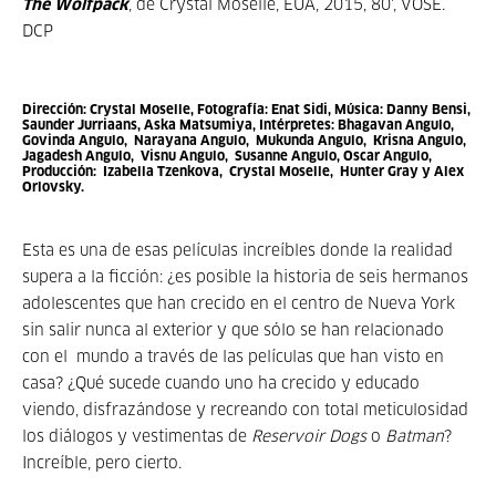
The Wolfpack
, de Crystal Moselle, EUA, 2015, 80', VOSE.
DCP
Dirección:
Crystal Moselle,
Fotografía:
Enat Sidi,
Música:
Danny Bensi,
Saunder Jurriaans, Aska Matsumiya,
Intérpretes:
Bhagavan Angulo,
Govinda Angulo, Narayana Angulo, Mukunda Angulo, Krisna Angulo,
Jagadesh Angulo, Visnu Angulo, Susanne Angulo, Oscar Angulo,
Producción:
Izabella Tzenkova, Crystal Moselle, Hunter Gray y Alex
Orlovsky.
Esta es una de esas películas increíbles donde la realidad
supera a la ficción: ¿es posible la historia de seis hermanos
adolescentes que han crecido en el centro de Nueva York
sin salir nunca al exterior y que sólo se han relacionado
con el mundo a través de las películas que han visto en
casa? ¿Qué sucede cuando uno ha crecido y educado
viendo, disfrazándose y recreando con total meticulosidad
los diálogos y vestimentas de
Reservoir Dogs
o
Batman
?
Increíble, pero cierto.