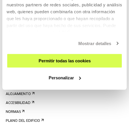
nuestros partners de redes sociales, publicidad y análisis
web, quienes pueden combinarla con otra información
que les haya proporcionado o que hayan recopilado a
partir del uso que haya hecho de sus servicios. Puede
obtener más información
AQUÍ
REGÍSTRATE AL BOLETÍN
Mostrar detalles
AGENDA
VISÍTANOS
Permitir todas las cookies
CONTACTO Y HORARIOS
CÓMO LLEGAR
Personalizar
VISITAS GUIADAS
ALOJAMIENTO
ACCESIBILIDAD
NORMAS
PLANO DEL EDIFICIO