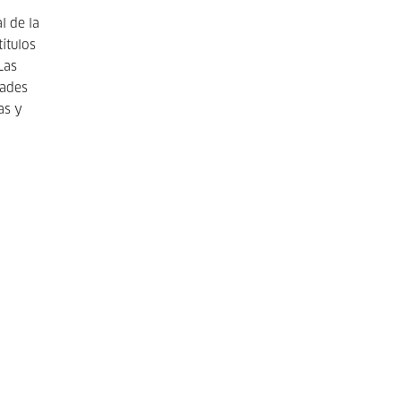
l de la
ítulos
Las
dades
as y