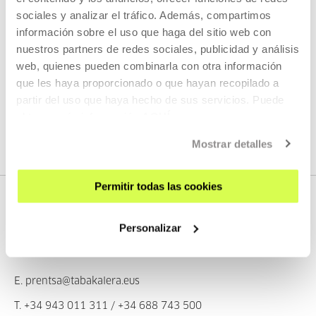
sociales y analizar el tráfico. Además, compartimos
Tabakalera
información sobre el uso que haga del sitio web con
nuestros partners de redes sociales, publicidad y análisis
Accede al apartado de Prensa de Tabakalera y encuentra
web, quienes pueden combinarla con otra información
todo el material gráfico, corporativo y notas de prensa de
que les haya proporcionado o que hayan recopilado a
Tabakalera.
partir del uso que haya hecho de sus servicios. Puede
obtener más información
AQUÍ
ACCEDER
Mostrar detalles
Permitir todas las cookies
CONTACTO
Personalizar
Prensa
E.
prentsa@tabakalera.eus
T.
+34 943 011 311
/
+34 688 743 500