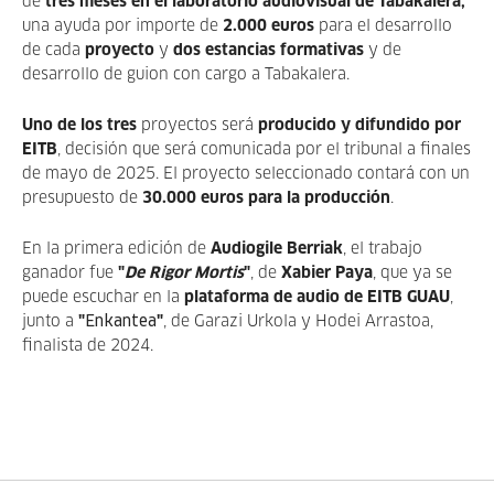
de
tres meses en el laboratorio audiovisual de Tabakalera,
una ayuda por importe de
2.000 euros
para el desarrollo
de cada
proyecto
y
dos estancias formativas
y de
desarrollo de guion con cargo a Tabakalera.
Uno de los tres
proyectos será
producido y difundido por
EITB
, decisión que será comunicada por el tribunal a finales
de mayo de 2025. El proyecto seleccionado contará con un
presupuesto de
30.000 euros para la producción
.
En la primera edición de
Audiogile Berriak
, el trabajo
ganador fue
"
De Rigor Mortis
"
, de
Xabier Paya
, que ya se
puede escuchar en la
plataforma de audio de EITB GUAU
,
junto a
"
Enkantea
"
, de Garazi Urkola y Hodei Arrastoa,
finalista de 2024.