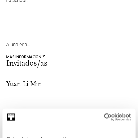
Fu School.
A una eda...
MÁS INFORMACIÓN
Invitados/as
Yuan Li Min
Yuan Li Min es director de la escuela Wudang Sanfeng Kung
Fu School.