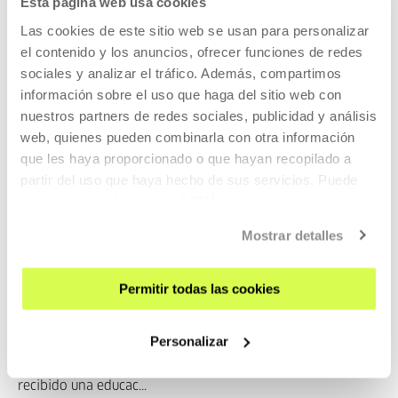
Esta página web usa cookies
Las cookies de este sitio web se usan para personalizar
el contenido y los anuncios, ofrecer funciones de redes
sociales y analizar el tráfico. Además, compartimos
A una eda...
información sobre el uso que haga del sitio web con
MÁS INFORMACIÓN
nuestros partners de redes sociales, publicidad y análisis
web, quienes pueden combinarla con otra información
que les haya proporcionado o que hayan recopilado a
partir del uso que haya hecho de sus servicios. Puede
Juan Gorostidi
obtener más información
AQUÍ
Mostrar detalles
Permitir todas las cookies
Personalizar
Juan Gorostidi Berrondo (Altza-Pasaia, 1956). Tras haber
recibido una educac...