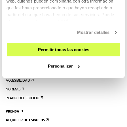
web, quienes pueden combinarla con otra información
que les haya proporcionado o que hayan recopilado a
partir del uso que haya hecho de sus servicios. Puede
REGÍSTRATE AL BOLETÍN
obtener más información
AQUÍ
AGENDA
Mostrar detalles
VISÍTANOS
CONTACTO Y HORARIOS
Permitir todas las cookies
CÓMO LLEGAR
VISITAS GUIADAS
Personalizar
ALOJAMIENTO
ACCESIBILIDAD
NORMAS
PLANO DEL EDIFICIO
PRENSA
ALQUILER DE ESPACIOS