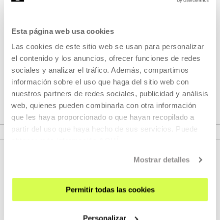
Mario Sanz (Burgos, 1991) es un cineasta diplomado en C...
Esta página web usa cookies
MÁS INFORMACIÓN
Las cookies de este sitio web se usan para personalizar
el contenido y los anuncios, ofrecer funciones de redes
sociales y analizar el tráfico. Además, compartimos
Pertenece a Ciclo: Cine
información sobre el uso que haga del sitio web con
contemporáneo
nuestros partners de redes sociales, publicidad y análisis
web, quienes pueden combinarla con otra información
que les haya proporcionado o que hayan recopilado a
VER CICLO
partir del uso que haya hecho de sus servicios. Puede
obtener más información
AQUÍ
Mostrar detalles
Permitir todas las cookies
Personalizar