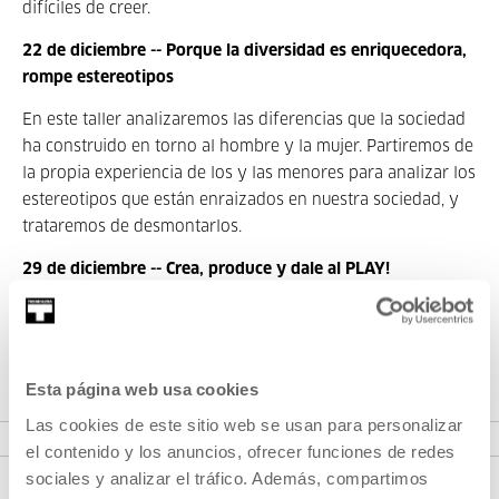
difíciles de creer.
22 de diciembre -- Porque la diversidad es enriquecedora,
rompe estereotipos
En este taller analizaremos las diferencias que la sociedad
ha construido en torno al hombre y la mujer. Partiremos de
la propia experiencia de los y las menores para analizar los
estereotipos que están enraizados en nuestra sociedad, y
trataremos de desmontarlos.
29 de diciembre -- Crea, produce y dale al PLAY!
Crea tu propia canción y descubre el mundo de la música. A
través de la aplicación Music Maker JAM cada uno de los
participantes inventará una canción utilizando la tablet y
Esta página web usa cookies
unos auriculares.
Las cookies de este sitio web se usan para personalizar
el contenido y los anuncios, ofrecer funciones de redes
sociales y analizar el tráfico. Además, compartimos