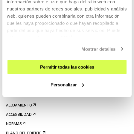
información sobre el uso que haga del sitio web con
nuestros partners de redes sociales, publicidad y análisis
web, quienes pueden combinarla con otra información
que les haya proporcionado o que hayan recopilado a
partir del uso que haya hecho de sus servicios. Puede
obtener más información
AQUÍ
REGÍSTRATE AL BOLETÍN
Mostrar detalles
AGENDA
Permitir todas las cookies
VISÍTANOS
CONTACTO Y HORARIOS
Personalizar
CÓMO LLEGAR
VISITAS GUIADAS
ALOJAMIENTO
ACCESIBILIDAD
NORMAS
PLANO DEL EDIFICIO