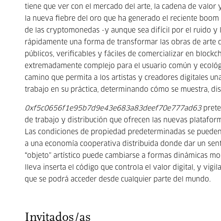
tiene que ver con el mercado del arte, la cadena de valor 
la nueva fiebre del oro que ha generado el reciente boom 
de las cryptomonedas -y aunque sea difícil por el ruido y
rápidamente una forma de transformar las obras de arte di
públicos, verificables y fáciles de comercializar en blockch
extremadamente complejo para el usuario común y ecológ
camino que permita a los artistas y creadores digitales u
trabajo en su práctica, determinando cómo se muestra, dist
0xf5c0656f1e95b7d9e43e683a83deef70e777ad63
prete
de trabajo y distribución que ofrecen las nuevas platafor
Las condiciones de propiedad predeterminadas se pueden 
a una economía cooperativa distribuida donde dar un sent
“objeto” artístico puede cambiarse a formas dinámicas mon
lleva inserta el código que controla el valor digital, y vig
que se podrá acceder desde cualquier parte del mundo.
Invitados/as