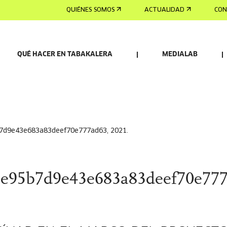
QUIÉNES SOMOS
ACTUALIDAD
CON
QUÉ HACER EN TABAKALERA
MEDIALAB
b7d9e43e683a83deef70e777ad63, 2021.
1e95b7d9e43e683a83deef70e777