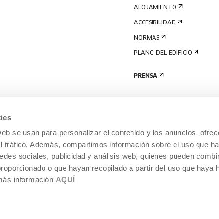
ALOJAMIENTO
ACCESIBILIDAD
NORMAS
PLANO DEL EDIFICIO
PRENSA
ies
web se usan para personalizar el contenido y los anuncios, ofrec
el tráfico. Además, compartimos información sobre el uso que ha
edes sociales, publicidad y análisis web, quienes pueden combin
proporcionado o que hayan recopilado a partir del uso que haya
 más información
AQUÍ
AVISO LEGAL
POLÍTICA DE COOKIES
TEMPORÁNEA,
SISTEMA INTERNO DE INFORMACIÓN