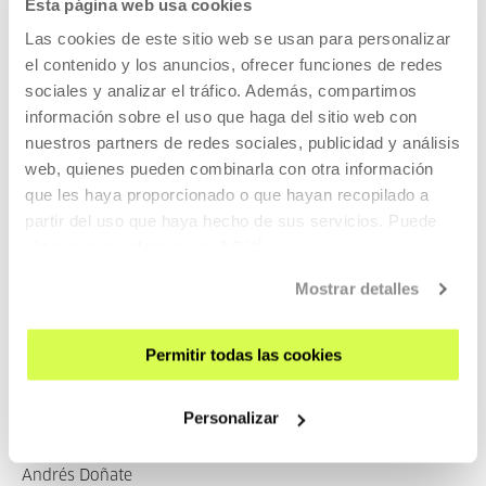
Esta página web usa cookies
Andrea de Chirico
Las cookies de este sitio web se usan para personalizar
Andrea Ganuza Santafé
el contenido y los anuncios, ofrecer funciones de redes
sociales y analizar el tráfico. Además, compartimos
Andrea Jaurrieta
información sobre el uso que haga del sitio web con
Andrea Lea Ingebrigtsen
nuestros partners de redes sociales, publicidad y análisis
Andrea Morán
web, quienes pueden combinarla con otra información
que les haya proporcionado o que hayan recopilado a
Andrea Petit
partir del uso que haya hecho de sus servicios. Puede
Andrea Queralt
obtener más información
AQUÍ
Andrea Sanchez Iañez
Mostrar detalles
Andrea Winkler
Andrei Fernández
Permitir todas las cookies
Andrés Antebi Arnó
Andrés Beladiez
Personalizar
Andrés Di Tella
Andrés Doñate