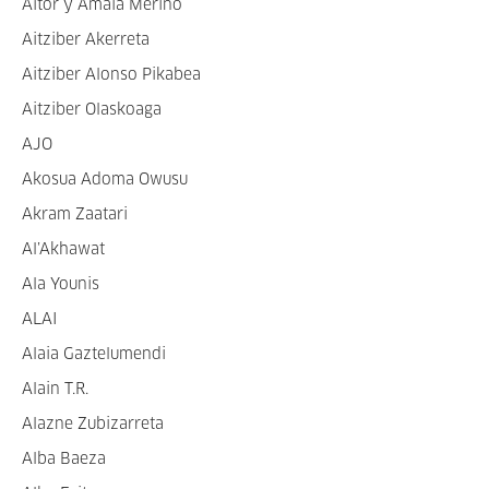
Aitor y Amaia Merino
Aitziber Akerreta
Aitziber Alonso Pikabea
Aitziber Olaskoaga
AJO
Akosua Adoma Owusu
Akram Zaatari
Al’Akhawat
Ala Younis
ALAI
Alaia Gaztelumendi
Alain T.R.
Alazne Zubizarreta
Alba Baeza