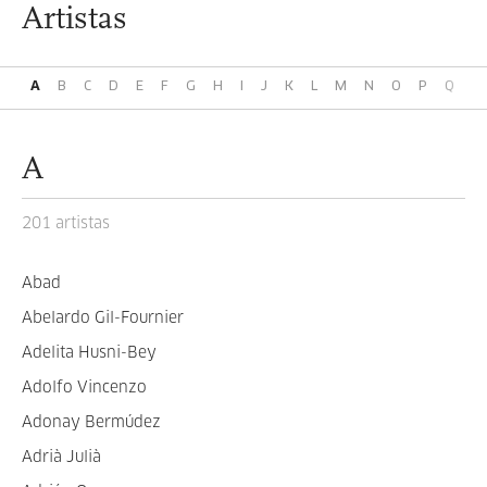
Artistas
A
B
C
D
E
F
G
H
I
J
K
L
M
N
O
P
Q
R
A
201 artistas
Abad
Abelardo Gil-Fournier
Adelita Husni-Bey
Adolfo Vincenzo
Adonay Bermúdez
Adrià Julià