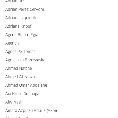
Adrián Orr
Adrián Pérez Cervoni
Adriana Izquierdo
Adriana Knouf
Ageda Blasco Egia
Agencia
Agnès Pe. Tomàs
Agnieszka Brzeżańska
Ahmad Natche
Ahmed Al-Nawas
Ahmed Omar Abdalahe
Aia Kruse Goenaga
Aily Nash
Ainara Azpiazu Aduriz (Axpi)