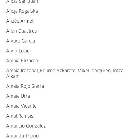
Alicia San Juan
Alicja Rogalska
Alizée Armet
Allan Daastrup
Alvaro Garcia
Alvin Lucier
Amaia Elizaran
Amaia Irazabal, Edurne Azkarate, Mikel Ibarguren, Intza
Alkain
Amaia Rojo Sierra
Amaia Urra
Amaia Vicente
Amal Ramsis
Amancio González
Amanda Triano