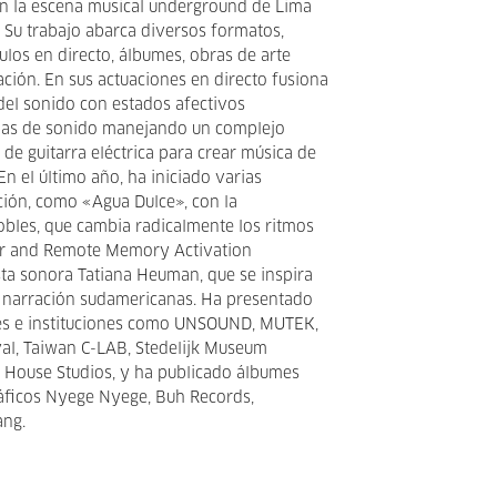
n la escena musical underground de Lima
 Su trabajo abarca diversos formatos,
ulos en directo, álbumes, obras de arte
ación. En sus actuaciones en directo fusiona
 del sonido con estados afectivos
pas de sonido manejando un complejo
 de guitarra eléctrica para crear música de
n el último año, ha iniciado varias
ción, como «Agua Dulce», con la
obles, que cambia radicalmente los ritmos
ar and Remote Memory Activation
ista sonora Tatiana Heuman, que se inspira
a narración sudamericanas. Ha presentado
ales e instituciones como UNSOUND, MUTEK,
val, Taiwan C-LAB, Stedelijk Museum
House Studios, y ha publicado álbumes
ráficos Nyege Nyege, Buh Records,
ang.