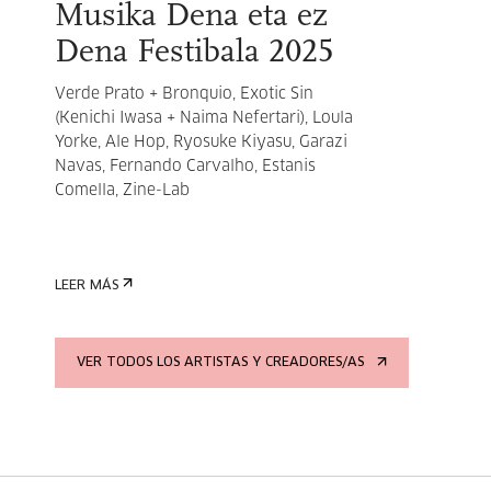
Musika Dena eta ez
Dena Festibala 2025
Verde Prato + Bronquio,
Exotic Sin
(Kenichi Iwasa + Naima Nefertari),
Loula
Yorke,
Ale Hop,
Ryosuke Kiyasu,
Garazi
Navas,
Fernando Carvalho,
Estanis
Comella, Zine-Lab
LEER MÁS
VER TODOS LOS ARTISTAS Y CREADORES/AS