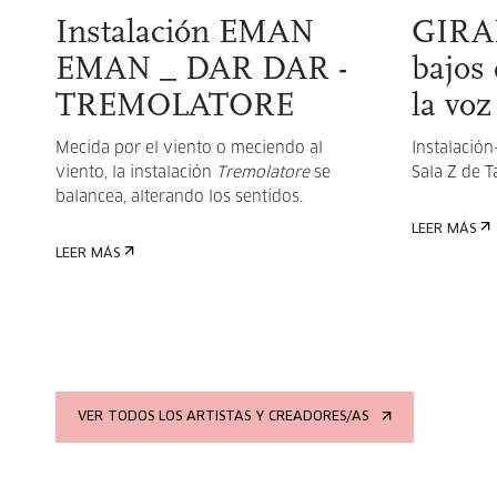
Instalación EMAN
GIRAR
EMAN _ DAR DAR -
bajos
TREMOLATORE
la voz
Mecida por el viento o meciendo al
Instalación
viento, la instalación
Tremolatore
se
Sala Z de T
balancea, alterando los sentidos.
LEER MÁS
LEER MÁS
VER TODOS LOS ARTISTAS Y CREADORES/AS