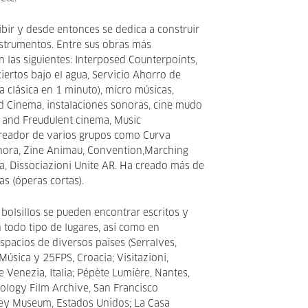
ibir y desde entonces se dedica a construir
nstrumentos. Entre sus obras más
n las siguientes: Interposed Counterpoints,
ertos bajo el agua, Servicio Ahorro de
a clásica en 1 minuto), micro músicas,
ind Cinema, instalaciones sonoras, cine mudo
t and Freudulent cinema, Music
creador de varios grupos como Curva
ora, Zine Animau, Convention,Marching
a, Dissociazioni Unite AR. Ha creado más de
s (óperas cortas).
 bolsillos se pueden encontrar escritos y
todo tipo de lugares, así como en
spacios de diversos países (Serralves,
 Música y 25FPS, Croacia; Visitazioni,
e Venezia, Italia; Pépète Lumière, Nantes,
ology Film Archive, San Francisco
ey Museum, Estados Unidos; La Casa