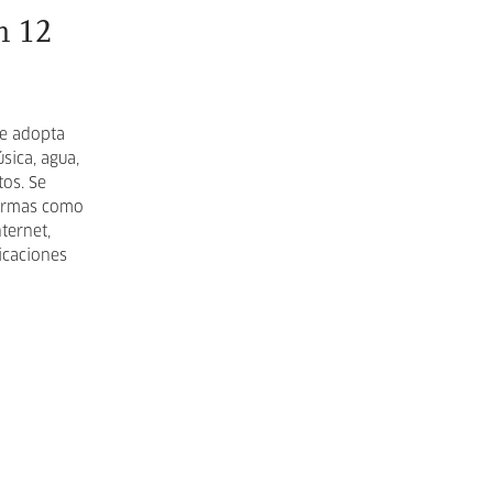
n 12
ue adopta
sica, agua,
os. Se
formas como
ternet,
icaciones