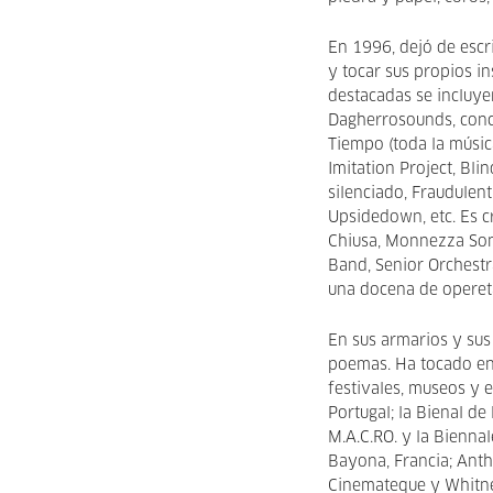
En 1996, dejó de escr
y tocar sus propios i
destacadas se incluye
Dagherrosounds, conci
Tiempo (toda la músic
Imitation Project, Bl
silenciado, Fraudulen
Upsidedown, etc. Es 
Chiusa, Monnezza Son
Band, Senior Orchestr
una docena de opereta
En sus armarios y sus
poemas. Ha tocado en 
festivales, museos y e
Portugal; la Bienal de
M.A.C.RO. y la Biennal
Bayona, Francia; Anth
Cinemateque y Whitn