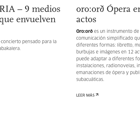
IA – 9 medios
oro:orð Ópera e
 que envuelven
actos
Oro:orð
es un instrumento de
comunicación simplificado q
-concierto pensado para la
diferentes formas: libretto, mú
abakalera.
burbujas e imágenes en 12 act
puede adaptar a diferentes 
instalaciones, radionovelas, in
emanaciones de ópera y publ
subacuáticas.
LEER MÁS