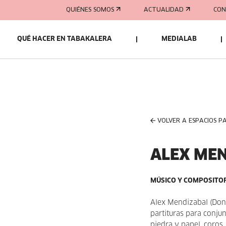
QUIÉNES SOMOS
ACTUALIDAD
CON
QUÉ HACER EN TABAKALERA
MEDIALAB
VOLVER A ESPACIOS P
ALEX ME
MÚSICO Y COMPOSITO
Alex Mendizabal (Don
partituras para conjun
piedra y papel, coros, 