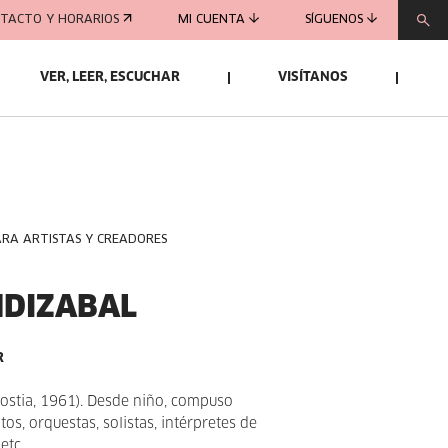
TACTO Y HORARIOS
MI CUENTA
SÍGUENOS
VER, LEER, ESCUCHAR
VISÍTANOS
ARA ARTISTAS Y CREADORES
NDIZABAL
R
ostia, 1961). Desde niño, compuso
tos, orquestas, solistas, intérpretes de
etc.