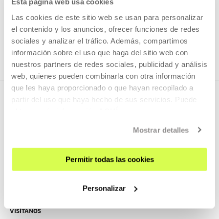
Esta página web usa cookies
Las cookies de este sitio web se usan para personalizar
el contenido y los anuncios, ofrecer funciones de redes
VER TODOS LOS ARTISTAS Y CREADORES/AS
sociales y analizar el tráfico. Además, compartimos
información sobre el uso que haga del sitio web con
nuestros partners de redes sociales, publicidad y análisis
web, quienes pueden combinarla con otra información
que les haya proporcionado o que hayan recopilado a
partir del uso que haya hecho de sus servicios. Puede
obtener más información
AQUÍ
Mostrar detalles
Permitir todas las cookies
REGÍSTRATE AL BOLETÍN
Personalizar
AGENDA
VISÍTANOS