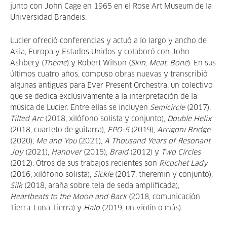
junto con John Cage en 1965 en el Rose Art Museum de la
Universidad Brandeis.
Lucier ofreció conferencias y actuó a lo largo y ancho de
Asia, Europa y Estados Unidos y colaboró con John
Ashbery (
Theme
) y Robert Wilson (
Skin, Meat, Bone
). En sus
últimos cuatro años, compuso obras nuevas y transcribió
algunas antiguas para Ever Present Orchestra, un colectivo
que se dedica exclusivamente a la interpretación de la
música de Lucier. Entre ellas se incluyen
Semicircle
(2017),
Tilted Arc
(2018, xilófono solista y conjunto),
Double Helix
(2018, cuarteto de guitarra),
EPO-5
(2019),
Arrigoni Bridge
(2020),
Me and You
(2021),
A Thousand Years of Resonant
Joy
(2021),
Hanover
(2015),
Braid
(2012) y
Two Circles
(2012). Otros de sus trabajos recientes son
Ricochet Lady
(2016, xilófono solista),
Sickle
(2017, theremin y conjunto),
Silk
(2018, araña sobre tela de seda amplificada),
Heartbeats to the Moon and Back
(2018, comunicación
Tierra-Luna-Tierra) y
Halo
(2019, un violín o más).