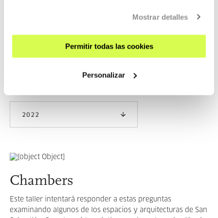
ACTIVIDADES EN LAS QUE HA
Mostrar detalles
PARTICIPADO
Permitir todas las cookies
ANTERIORES
Personalizar
2022
Chambers
Este taller intentará responder a estas preguntas
examinando algunos de los espacios y arquitecturas de San