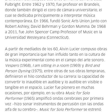
Fulbright. Entre 1962 y 1970, fue profesor en Brandeis,
donde también dirigió el coro de cámara universitario, el
cual se dedicaba principalmente a interpretar música
contemporánea. En 1966, fundó Sonic Arts Union junto con
Robert Ashley, David Behrman y Gordon Mumma. De 1968
a 2011, fue John Spencer Camp Professor of Music en la
Universidad Wesleyana (Connecticut).
A partir de mediados de los 60, Alvin Lucier compuso obras
de gran importancia que han influido tanto en la cultura de
la música experimental como en el campo del arte sonoro.
Vespers
(1968),
I am sitting in a room
(1969) y
Bird and
Person Dyning
(1975), entre otras de sus obras tempranas,
definieron el hilo conductor de su carrera: la capacidad de
convertir lo inaudible en audible y lo audible en visible o
tangible en el espacio. Lucier fue pionero en muchas
ocasiones, por ejemplo, en su obra
Music for Solo
Performer
(1965) amplificó ondas cerebrales por primera
vez –hizo sonar instrumentos de percusión con las ondas
alfa de su cerebro–.
Music for Solo Performer
se estrenó