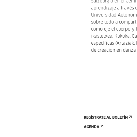
Salzburg o en el Cent
aprendizaje a través 
Universidad Autónoma
sobre todo a comparti
como eje el cuerpo y 
ikastetxea, Kukuka, C
específicas (Artaziak
de creación en danza
REGÍSTRATE AL BOLETÍN
AGENDA