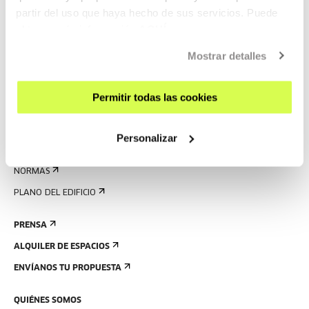
partir del uso que haya hecho de sus servicios. Puede
AGENDA
obtener más información
AQUÍ
VISÍTANOS
Mostrar detalles
CONTACTO Y HORARIOS
CÓMO LLEGAR
Permitir todas las cookies
VISITAS GUIADAS
ALOJAMIENTO
Personalizar
ACCESIBILIDAD
NORMAS
PLANO DEL EDIFICIO
PRENSA
ALQUILER DE ESPACIOS
ENVÍANOS TU PROPUESTA
QUIÉNES SOMOS