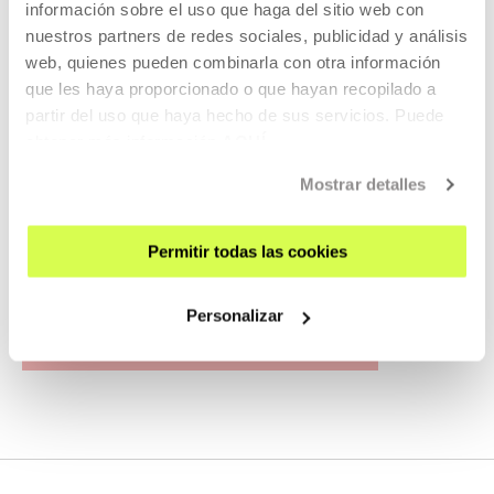
información sobre el uso que haga del sitio web con
nuestros partners de redes sociales, publicidad y análisis
web, quienes pueden combinarla con otra información
Estudios Abiertos 2023
que les haya proporcionado o que hayan recopilado a
(invierno)
partir del uso que haya hecho de sus servicios. Puede
obtener más información
AQUÍ
Abrimos el Espacio de Artistas para poder entrar y conocer
de primera mano los proyectos que están desarrollando
Mostrar detalles
los y las artistas residentes en Tabakalera.
Permitir todas las cookies
LEER MÁS
Personalizar
VER TODOS LOS ARTISTAS Y CREADORES/AS