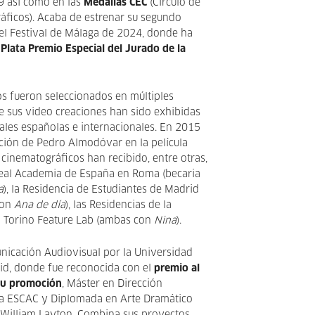
 así como en las
Medallas CEC
(Círculo de
áficos). Acaba de estrenar su segundo
el Festival de Málaga de 2024, donde ha
Plata Premio Especial del Jurado de la
s fueron seleccionados en múltiples
de sus video creaciones han sido exhibidas
rales españolas e internacionales. En 2015
cción de Pedro Almodóvar en la película
 cinematográficos han recibido, entre otras,
Real Academia de España en Roma (becaria
a
), la Residencia de Estudiantes de Madrid
con
Ana de día
), las Residencias de la
l Torino Feature Lab (ambas con
Nina
).
nicación Audiovisual por la Universidad
d, donde fue reconocida con el
premio al
 su promoción
, Máster en Dirección
la ESCAC y Diplomada en Arte Dramático