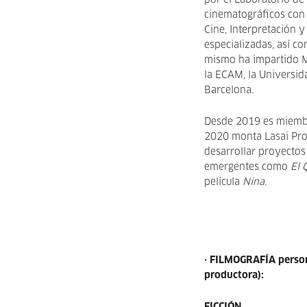
por el Laboratorio de
cinematográficos con 
Cine, Interpretación y
especializadas, así c
mismo ha impartido Ma
la ECAM, la Universi
Barcelona.
Desde 2019 es miembr
2020 monta Lasai Pro
desarrollar proyectos
emergentes como
El 
película
Nina
.
· FILMOGRAFÍA person
productora):