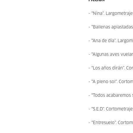
FICCIÓN
- “Nina”. Largometraje
- “Ballenas aplastadas
- “Ana de día”. Largo
- “Algunas aves vuela
- “Los años dirán”. C
- “A pleno sol”. Corto
- “Todos acabaremos s
- “S.E.D”. Cortometraj
- “Entresuelo”. Corto