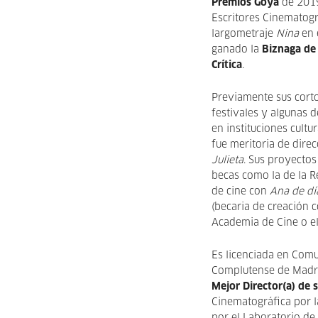
Premios Goya
de 2019
Escritores Cinematogr
largometraje
Nina
en 
ganado la
Biznaga de 
Crítica
.
Previamente sus corto
festivales y algunas 
en instituciones cultu
fue meritoria de dire
Julieta
. Sus proyectos
becas como la de la 
de cine con
Ana de dí
(becaria de creación 
Academia de Cine o e
Es licenciada en Comu
Complutense de Madri
Mejor Director(a) de
Cinematográfica por 