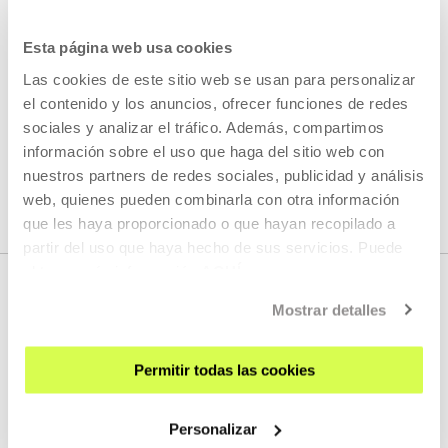
films 21 de marzo 1968 y Hachazos.
Esta página web usa cookies
LEER MÁS
Las cookies de este sitio web se usan para personalizar
el contenido y los anuncios, ofrecer funciones de redes
sociales y analizar el tráfico. Además, compartimos
información sobre el uso que haga del sitio web con
VER TODOS LOS ARTISTAS Y CREADORES/AS
nuestros partners de redes sociales, publicidad y análisis
web, quienes pueden combinarla con otra información
que les haya proporcionado o que hayan recopilado a
partir del uso que haya hecho de sus servicios. Puede
obtener más información
AQUÍ
Mostrar detalles
Permitir todas las cookies
Personalizar
REGÍSTRATE AL BOLETÍN